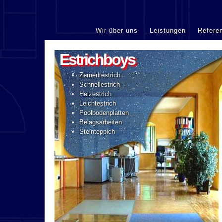
Wir über uns
Leistungen
Refere
Estrichboys
Zementestrich
Schnellestrich
Heizestrich
Leichtestrich
Poolbodenplatten
Belagsarbeiten
Steinteppich